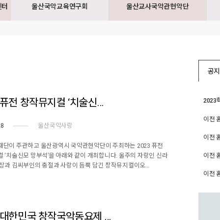
센터
울산국악교육연구회
울산교사국악관현악단
공
3 퓨전 창작뮤지컬 ‘치술신…
202
이전 
28
울산국악사랑
이전 
단이 주관하고 울산광역시 국악관현악단이 주최하는 2023 퓨전
 ‘치술신모 망부석’을 아래와 같이 개최합니다. 울주의 자랑인 신라
이전 
상과 김씨부인의 충절과 사랑이 듬뿍 담긴 창작뮤지컬이오…
이전 
3 대한민국 창작국악동요제 …