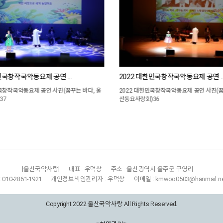
한민국창작국악동요제 공연 …
2022 대한민국창작국악동요제 공연 
국창작국악동요제 공연 사진(꿈꾸는 바다, 울
2022 대한민국창작국악동요제 공연 사진(꿈
37
산동요사랑회)36
[울산국악사랑]
대표 : 우덕상
주소 : 울산광역시 울주군 구영리
 : 010-2861-1921
개인정보책임관리자 : 우덕상
이메일 : kmwoo0503@hanmail.n
Copyright 2022 울산국악사랑 All Rights Reserved.