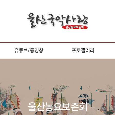
유튜브/동영상
포토갤러리
유튜브 영상
울산농요보존회
동영상 자료
(주)한국융복합예술심리치료센터
울산국악교육연구회
울산교사국악관현악단
울산국악관현악단
울산동요사랑회
울산농요보존회
한국융복합예술심리치료협회
한국국악치료협회