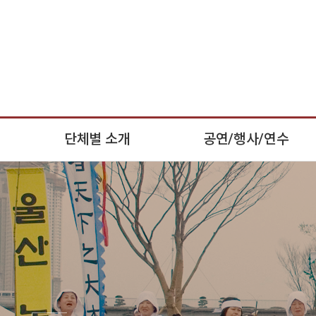
단체별 소개
공연/행사/연수
울산농요보존회
공연 안내
(주)한국융복합예술심리치료센터
행사 안내
울산국악교육연구회
연수 안내
울산교사국악관현악단
울산국악관현악단
울산동요사랑회
한국융복합예술심리치료협회
한국국악치료협회