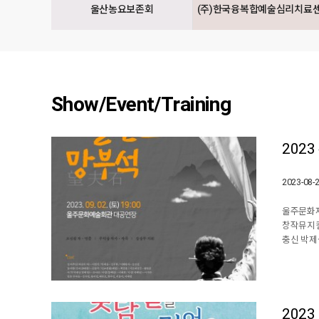
울산농요보존회
(주)한국융복합예술심리치료
Show/Event/Training
202
2023-08-
울주문화재
창작뮤지컬
충신 박제
202